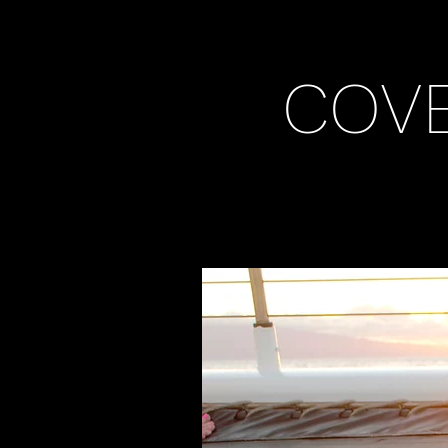
A
COVE