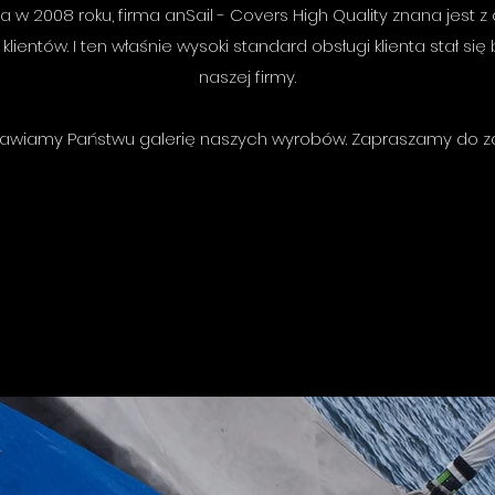
 2008 roku, firma anSail - Covers High Quality znana jest z 
lientów. I ten właśnie wysoki standard obsługi klienta stał s
naszej firmy.
tawiamy Państwu galerię naszych wyrobów. Zapraszamy do z