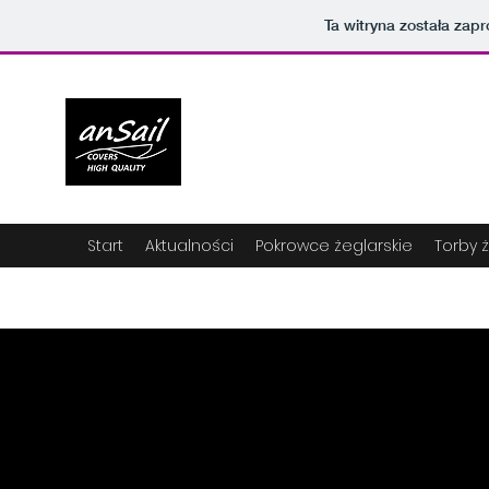
Ta witryna została za
Start
Aktualności
Pokrowce żeglarskie
Torby 