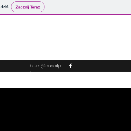
 dziś.
Zacznij Teraz
biuro@ansail.p
l