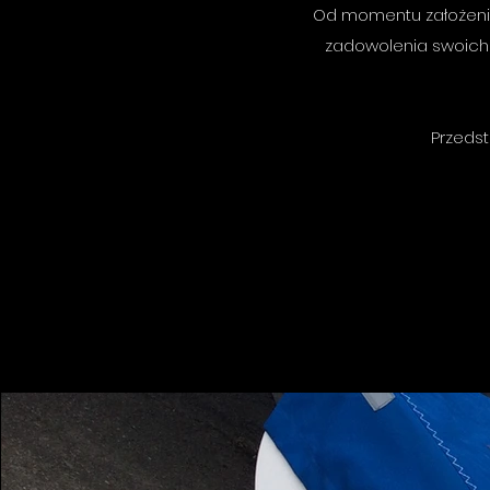
Od momentu założenia w
zadowolenia swoich k
Przeds