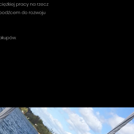
ciężkiej pracy na rzecz
ię bodźcem do rozwoju
akupów.